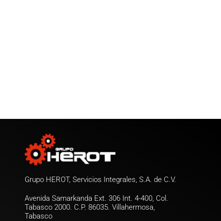
Grupo HEROT, Servicios Integrales, S.A. de C.V.
Avenida Samarkanda Ext. 306 Int. 4-400, Col.
Tabasco 2000. C.P. 86035. Villahermosa,
Tabasco