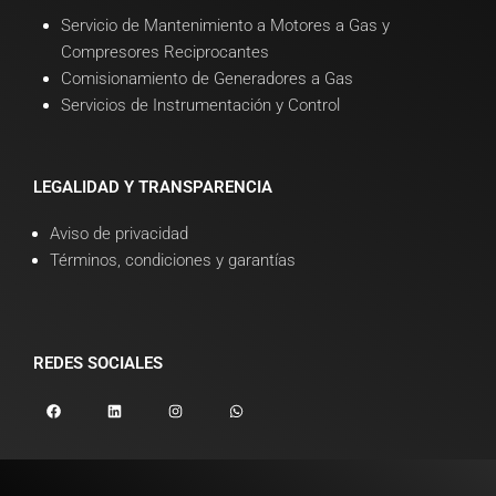
Servicio de Mantenimiento a Motores a Gas y
Compresores Reciprocantes
Comisionamiento de Generadores a Gas
Servicios de Instrumentación y Control
LEGALIDAD Y TRANSPARENCIA
Aviso de privacidad
Términos, condiciones y garantías
REDES SOCIALES
F
L
I
W
a
i
n
h
c
n
s
a
e
k
t
t
b
e
a
s
o
d
g
a
o
i
r
p