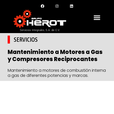
F
I
L
Ir
a
n
i
c
s
n
al
e
t
k
contenido
b
a
e
o
g
d
o
r
i
k
a
n
m
Servicios Integrales, S.A. de C.V.
SERVICIOS
Mantenimiento a Motores a Gas
y Compresores Reciprocantes
Mantenimiento a motores de combustión interna
a gas de diferentes potencias y marcas.